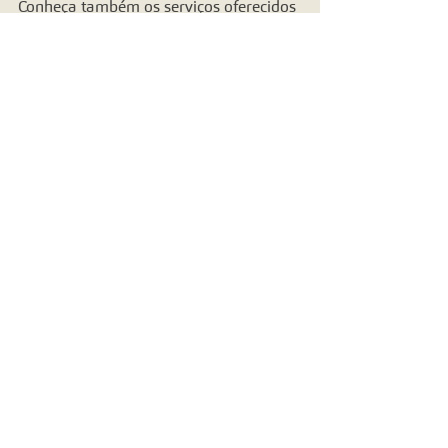
Conheça também os serviços oferecidos 
pela Gibi Dog: adestramento positivo 
(presencial e remoto), assistência e 
consultoria pet, dog walker (passeador 
de cães) e pet sitter (cuidador de 
animal).
Ver tudo
Posts recentes